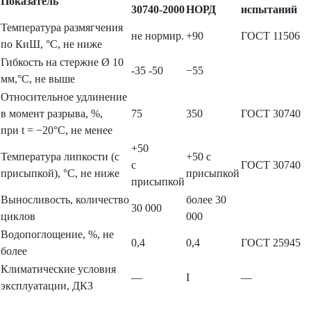
Показатель
30740-2000
НОРД
испытаний
Температура размягчения
не нормир.
+90
ГОСТ 11506
по КиШ, °С, не ниже
Гибкость на стержне Ø 10
-35 -50
−55
мм,°С, не выше
Относительное удлинение
в момент разрыва, %,
75
350
ГОСТ 30740
при t = −20°С, не менее
+50
Температура липкости (с
+50 с
с
ГОСТ 30740
присыпкой), °С, не ниже
присыпкой
присыпкой
Выносливость, количество
более 30
30 000
циклов
000
Водопоглощение, %, не
0,4
0,4
ГОСТ 25945
более
Климатические условия
—
I
—
эксплуатации, ДКЗ